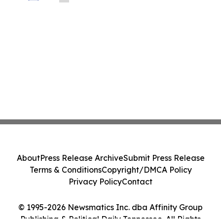
Before Important Deadline in Securities
Class Action - PRIM
About
Press Release Archive
Submit Press Release
Terms & Conditions
Copyright/DMCA Policy
Privacy Policy
Contact
© 1995-2026 Newsmatics Inc. dba Affinity Group
Publishing & Political Daily Tennessee. All Rights