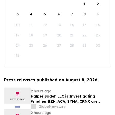
1
2
3
4
5
6
7
8
9
10
11
12
13
14
15
16
17
18
19
20
21
22
23
24
25
26
27
28
29
30
31
Press releases published on August 8, 2026
2 hours ago
Halper Sadeh LLC is Investigating
Whether BZH, ACA, SYNA, CRNX are
Obtaining Fair Deals for their
GlobeNewswire
Shareholders
2 hours ago